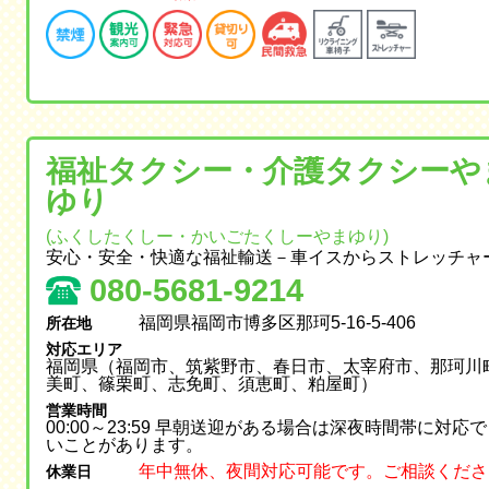
福祉タクシー・介護タクシーや
ゆり
(ふくしたくしー・かいごたくしーやまゆり)
安心・安全・快適な福祉輸送－車イスからストレッチャ
080-5681-9214
福岡県福岡市博多区那珂5-16-5-406
所在地
対応エリア
福岡県（福岡市、筑紫野市、春日市、太宰府市、那珂川
美町、篠栗町、志免町、須恵町、粕屋町）
営業時間
00:00～23:59 早朝送迎がある場合は深夜時間帯に対応
いことがあります。
年中無休、夜間対応可能です。ご相談くださ
休業日