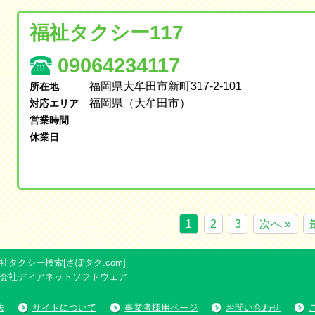
福祉タクシー117
09064234117
福岡県大牟田市新町317-2-101
所在地
福岡県（大牟田市）
対応エリア
営業時間
休業日
1
2
3
次へ »
タクシー検索[さぽタク.com]
会社ディアネットソフトウェア
法
サイトについて
事業者様用ページ
お問い合わせ