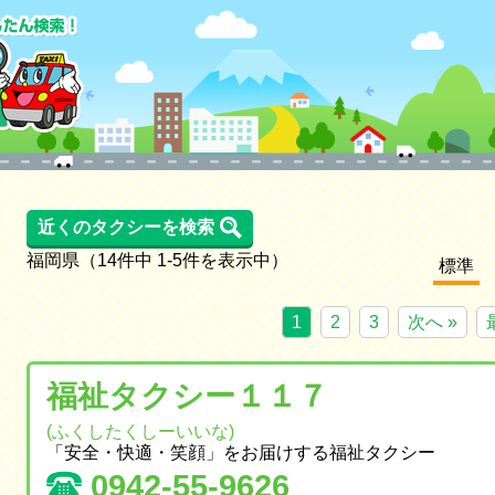
近くのタクシーを検索
福岡県（14件中 1-5件を表示中）
標準
1
2
3
次へ »
福祉タクシー１１７
(ふくしたくしーいいな)
「安全・快適・笑顔」をお届けする福祉タクシー
0942-55-9626