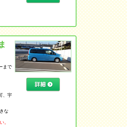
ま
ーまで
町、宇
できな
い。