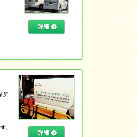
業所
です。