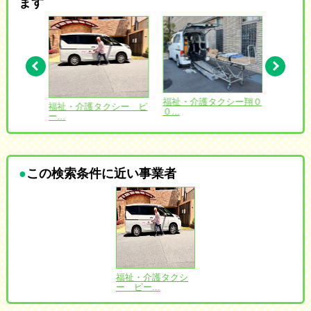
ます
愛 北海
福祉・介護タクシー翔０
福祉・介護タクシー ピ
コンフ
０...
ー...
ゆ...
この検索条件に近い事業者
福祉・介護タクシ
福祉・介護タクシ
福祉・介護タクシ
ー ピー...
ー ピー...
ー ピー...