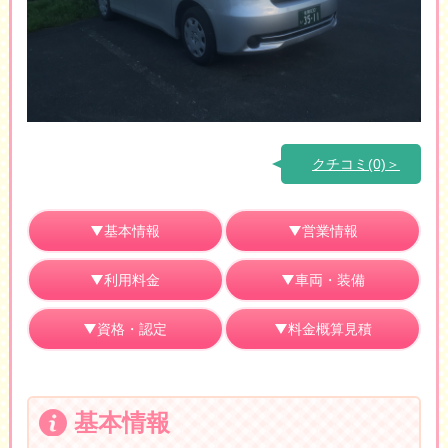
クチコミ(0)＞
基本情報
営業情報
利用料金
車両・装備
資格・認定
料金概算見積
基本情報