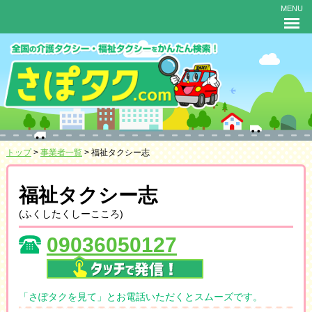
MENU
トップ
>
事業者一覧
> 福祉タクシー志
福祉タクシー志
(ふくしたくしーこころ)
09036050127
「さぽタクを見て」とお電話いただくとスムーズです。