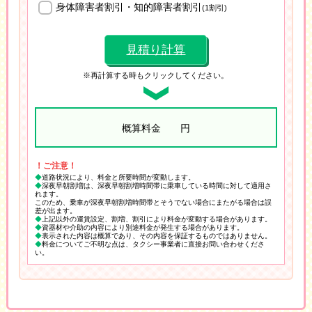
身体障害者割引・知的障害者割引
(1割引)
見積り計算
※再計算する時もクリックしてください。
概算料金
円
！ご注意！
道路状況により、料金と所要時間が変動します。
深夜早朝割増は、深夜早朝割増時間帯に乗車している時間に対して適用さ
れます。
このため、乗車が深夜早朝割増時間帯とそうでない場合にまたがる場合は誤
差が出ます。
上記以外の運賃設定、割増、割引により料金が変動する場合があります。
資器材や介助の内容により別途料金が発生する場合があります。
表示された内容は概算であり、その内容を保証するものではありません。
料金についてご不明な点は、タクシー事業者に直接お問い合わせくださ
い。