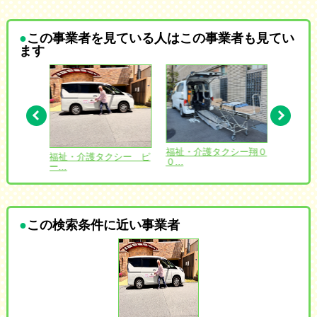
この事業者を見ている人はこの事業者も見てい
ます
愛 北海
福祉・介護タクシー翔０
福祉・介護タクシー ピ
コンフ
０...
ー...
ゆ...
この検索条件に近い事業者