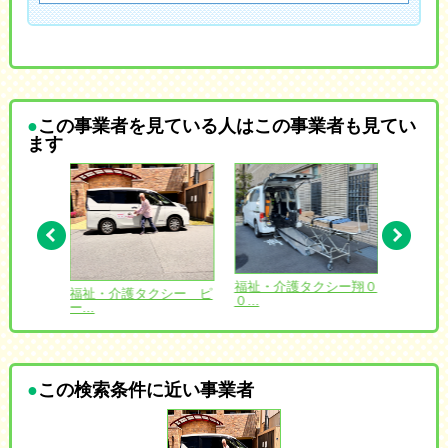
この事業者を見ている人はこの事業者も見てい
ます
愛 北海
福祉・介護タクシー翔０
福祉・介護タクシー ピ
コンフ
０...
ー...
ゆ...
この検索条件に近い事業者