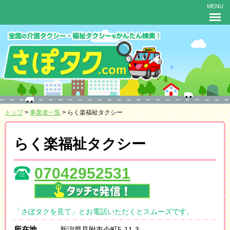
MENU
トップ
>
事業者一覧
> らく楽福祉タクシー
らく楽福祉タクシー
07042952531
「さぽタクを見て」とお電話いただくとスムーズです。
所在地
新潟県見附市今町5-11-3