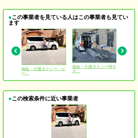
この事業者を見ている人はこの事業者も見てい
ます
愛 北海
福祉・介護タクシー翔０
福祉・介護タクシー ピ
コンフ
０...
ー...
ゆ...
この検索条件に近い事業者