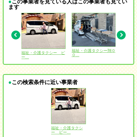
この事業者を見ている人はこの事業者も見てい
ます
愛 北海
福祉・介護タクシー翔０
福祉・介護タクシー ピ
コンフ
０...
ー...
ゆ...
この検索条件に近い事業者
福祉・介護タクシ
福祉・介護タクシ
福祉・介護タクシ
ー ピー...
ー ピー...
ー ピー...