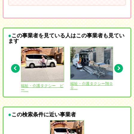
この事業者を見ている人はこの事業者も見てい
ます
愛 北海
福祉・介護タクシー翔０
福祉・介護タクシー ピ
コンフ
０...
ー...
ゆ...
この検索条件に近い事業者