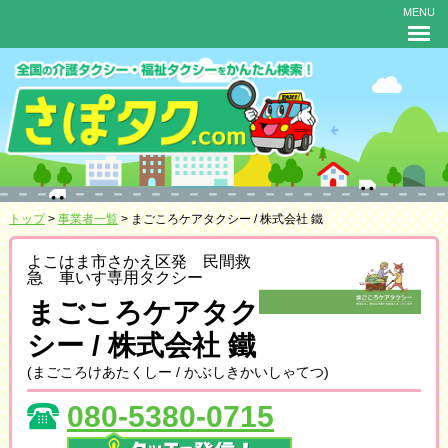
MENU
トップ
>
事業者一覧
> まごころケアタクシー / 株式会社 鐵
よこはま市さかえ区発 民間救
急 車いす専用タクシー
まごころケアタク
シー / 株式会社 鐵
(まごころけあたくしー / かぶしきかいしゃてつ)
080-5380-0715