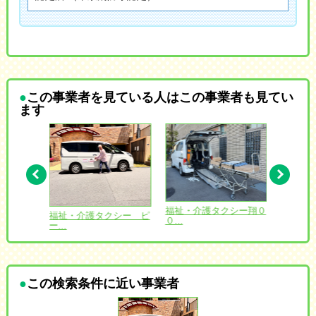
この事業者を見ている人はこの事業者も見てい
ます
愛 北海
福祉・介護タクシー翔０
福祉・介護タクシー ピ
コンフ
０...
ー...
ゆ...
この検索条件に近い事業者