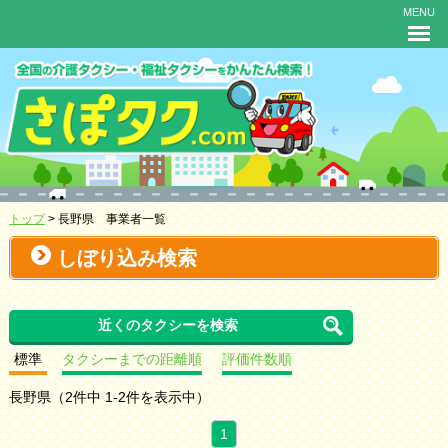
MENU
トップ
> 長野県 事業者一覧
しぼり込み検索
近くのタクシーを検索
標準
タクシーまでの距離順
評価件数順
長野県（2件中 1-2件を表示中）
1